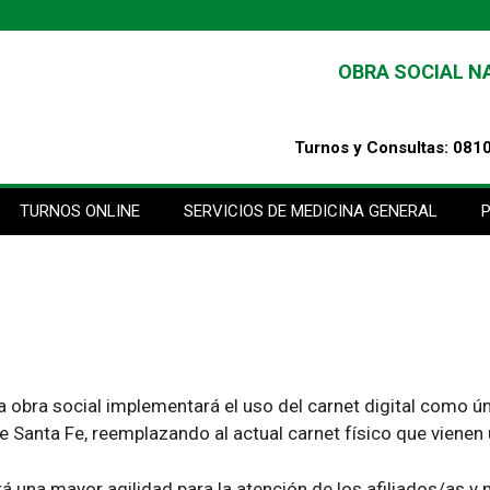
OBRA SOCIAL N
Turnos y Consultas: 081
TURNOS ONLINE
SERVICIOS DE MEDICINA GENERAL
obra social implementará el uso del carnet digital como úni
 Santa Fe, reemplazando al actual carnet físico que vienen u
á una mayor agilidad para la atención de los afiliados/as y